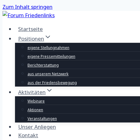
Zum Inhalt springen
Startseite
Positionen
eigene Stellungnahmen
eigene Pressemitteilungen
Berichterstattung
aus unserem Netzwerk
aus der Friedensbewegung
Aktivitäten
Webinare
Aktionen
Veranstaltungen
Unser Anliegen
Kontakt