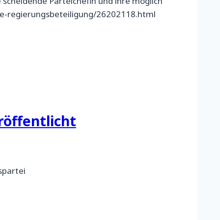
e scheidende Parteichefin und ihre möglich
nke-regierungsbeteiligung/26202118.html
öffentlicht
spartei