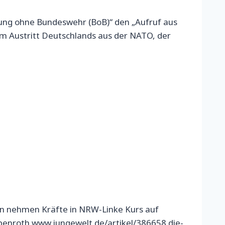
dung ohne Bundeswehr (BoB)“ den „Aufruf aus
em Austritt Deutschlands aus der NATO, der
gen nehmen Kräfte in NRW-Linke Kurs auf
benroth www.jungewelt.de/artikel/386658.die-