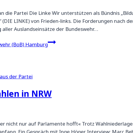
die Partei Die Linke Wir unterstützen als Bündnis „Bil
“ (DIE LINKE) von Frieden-links. Die Forderungen nach d
 aller Auslandseinsätze der Bundeswehr…
wehr (BoB) Hamburg
aus der Partei
hlen in NRW
der nicht nur auf Parlamente hofft« Trotz Wahlniederla
anfang. Ein Gespräch mit Inge Höger Interview: Marc Be