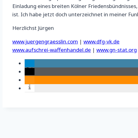
Einladung eines breiten Kölner Friedensbündnisses, 
ist. Ich habe jetzt doch unterzeichnet in meiner Fu
Herzlichst Jürgen
www.juergengraesslin.com
|
www.dfg-vk.de
www.aufschrei-waffenhandel.de
|
www.gn-stat.org