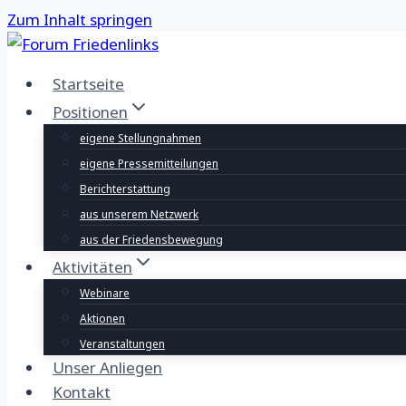
Zum Inhalt springen
Startseite
Positionen
eigene Stellungnahmen
eigene Pressemitteilungen
Berichterstattung
aus unserem Netzwerk
aus der Friedensbewegung
Aktivitäten
Webinare
Aktionen
Veranstaltungen
Unser Anliegen
Kontakt