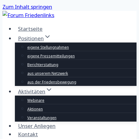
Zum Inhalt springen
Startseite
Positionen
eigene Stellungnahmen
eigene Pressemitteilungen
Berichterstattung
aus unserem Netzwerk
aus der Friedensbewegung
Aktivitäten
Webinare
Aktionen
Veranstaltungen
Unser Anliegen
Kontakt