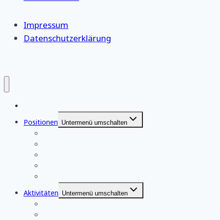
Impressum
Datenschutzerklärung
Startseite
Positionen
Untermenü umschalten
eigene Stellungnahmen
eigene Pressemitteilungen
Berichterstattung
aus unserem Netzwerk
aus der Friedensbewegung
Aktivitäten
Untermenü umschalten
Webinare
Aktionen