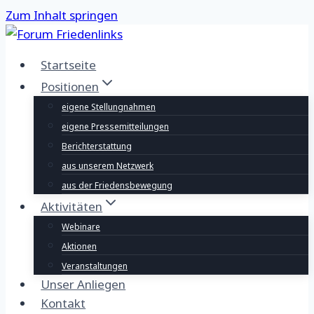
Zum Inhalt springen
Startseite
Positionen
eigene Stellungnahmen
eigene Pressemitteilungen
Berichterstattung
aus unserem Netzwerk
aus der Friedensbewegung
Aktivitäten
Webinare
Aktionen
Veranstaltungen
Unser Anliegen
Kontakt